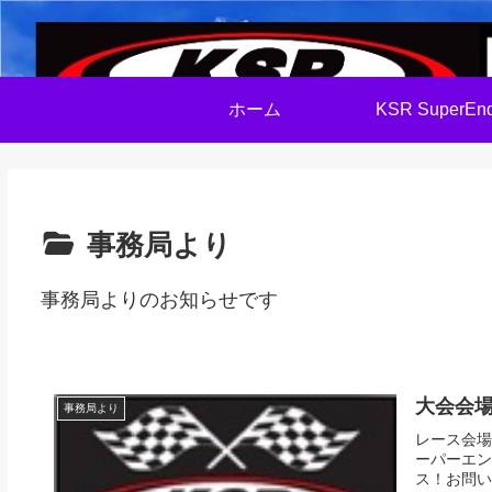
ホーム
KSR SuperEnd
事務局より
事務局よりのお知らせです
大会会
事務局より
レース会場
ーパーエン
ス！お問い