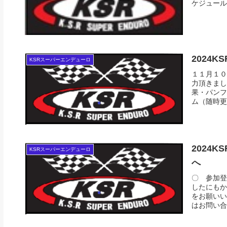
ケジュール
2024
KSRスーパーエンデューロ
１１月１０
力頂きまし
果・パンフ
ム（随時更
2024
KSRスーパーエンデューロ
へ
〇 参加登
したにもか
をお願いい
はお問い合