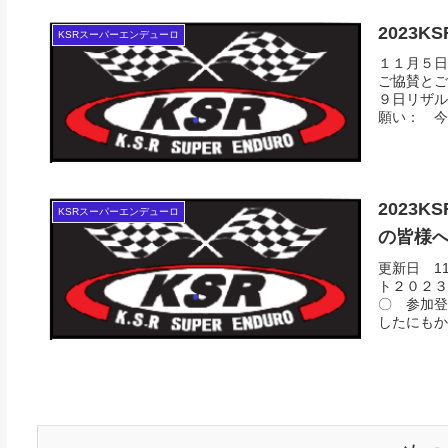
2023
KSRスーパーエンデューロ
１１月５日
ご協賛とご
９日リザル
願い： 今
2023
KSRスーパーエンデューロ
の皆様
更新日 1
ト２０２３
〇 参加登
したにもか