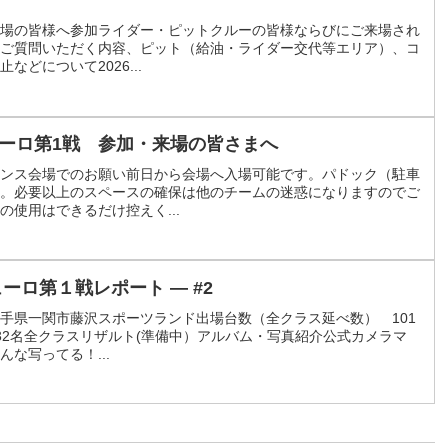
来場の皆様へ参加ライダー・ピットクルーの皆様ならびにご来場され
ご質問いただく内容、ピット（給油・ライダー交代等エリア）、コ
どについて2026...
デューロ第1戦 参加・来場の皆さまへ
ンス会場でのお願い前日から会場へ入場可能です。パドック（駐車
。必要以上のスペースの確保は他のチームの迷惑になりますのでご
使用はできるだけ控えく...
ューロ第１戦レポート — #2
 岩手県一関市藤沢スポーツランド出場台数（全クラス延べ数） 101
32名全クラスリザルト(準備中）アルバム・写真紹介公式カメラマ
な写ってる！...