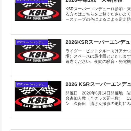
2026年第1戦 大会情報
KSRスーパーエンデューロ
KSRスーパーエンデューロ参加・
る方々はこちらをご覧くださいよく
ーステープの色によるによる逆走防止な
2026KSRスーパーエン
KSRスーパーエンデューロ
ライダー・ピットクルー向けアナウ
場）スペースは最小限といたします
遠慮ください。夜間の騒音・発電機の
2026 KSRスーパーエンデ
KSRスーパーエンデューロ
開催日 2026年6月14日開催地
台参加人数（全クラス延べ数） 1
ン 久保田 清さん撮影の絶対にみん