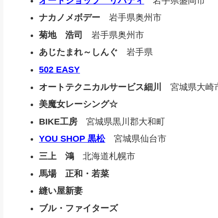
オートショップ リバティ
岩手県盛岡市
ナカノメボデー
岩手県奥州市
菊地 浩司
岩手県奥州市
あじたまれ～しんぐ
岩手県
502 EASY
オートテクニカルサービス細川
宮城県大崎
美魔女レーシング☆
BIKE工房
宮城県黒川郡大和町
YOU SHOP 黒松
宮城県仙台市
三上 鴻
北海道札幌市
馬場 正和・若菜
縫い屋新妻
ブル・ファイターズ