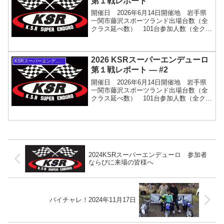
第１戦レポート
開催日 2026年6月14日開催地 岩手県
一関市藤沢スポーツランド出場台数（全
クラス延べ数） 101台参加人数（全クラ
ス延べ数） 132名全クラスリザルトアル
バム・写真紹介公式カメラマン 久保
田 清さん撮影の絶対にみんな写って
2026 KSRスーパーエンデューロ
る！2000枚...
KSRスーパーエンデューロ
第１戦レポート — #2
開催日 2026年6月14日開催地 岩手県
一関市藤沢スポーツランド出場台数（全
クラス延べ数） 101台参加人数（全クラ
ス延べ数） 132名全クラスリザルト(準
備中）アルバム・写真紹介公式カメラマ
ン 久保田 清さん撮影の絶対にみんな
写ってる！...
2024KSRスーパーエンデューロ 参加者
ならびに来場の皆様へ
バイチャレ！2024年11月17日