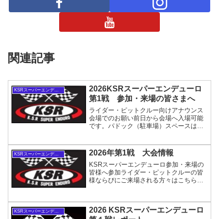
関連記事
2026KSRスーパーエンデューロ
KSRスーパーエンデューロ
第1戦 参加・来場の皆さまへ
ライダー・ピットクルー向けアナウンス
会場でのお願い前日から会場へ入場可能
です。パドック（駐車場）スペースは最
小限といたします。必要以上のスペース
の確保は他のチームの迷惑になりますの
でご遠慮ください。夜間の騒音・発電機
2026年第1戦 大会情報
KSRスーパーエンデューロ
の使用はできるだけ控えく...
KSRスーパーエンデューロ参加・来場の
皆様へ参加ライダー・ピットクルーの皆
様ならびにご来場される方々はこちらを
ご覧くださいよくご質問いただく内容、
ピット（給油・ライダー交代等エリ
ア）、コーステープの色によるによる逆
2026 KSRスーパーエンデューロ
走防止などについて2026...
KSRスーパーエンデューロ