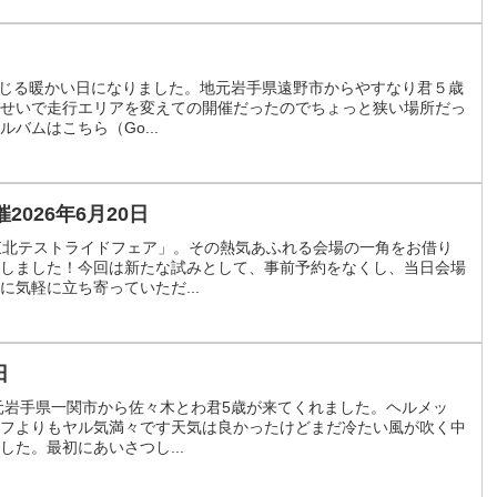
を感じる暖かい日になりました。地元岩手県遠野市からやすなり君５歳
せいで走行エリアを変えての開催だったのでちょっと狭い場所だっ
バムはこちら（Go...
026年6月20日
東北テストライドフェア」。その熱気あふれる会場の一角をお借り
しました！今回は新たな試みとして、事前予約をなくし、当日会場
気軽に立ち寄っていただ...
日
地元岩手県一関市から佐々木とわ君5歳が来てくれました。ヘルメッ
フよりもヤル気満々です天気は良かったけどまだ冷たい風が吹く中
た。最初にあいさつし...