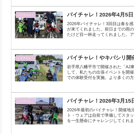
バイチャレ！2026年4月5日
バイチャレ！
2026年バイチャレ！3回目は春
が来てくれました。前日までの雨の
たけど目一杯走ってくれました。アル
バイチャレ！やキバシリ開催2
バイチャレ！
岩手県八幡平市で開催された「AJ
して、私たちの出張イベントを開催
での体験受付を実施。より多くの方に
バイチャレ！2026年3月15
バイチャレ！
2026年最初のバイチャレ！開催
ト・ウェアは自前で準備してスタッ
を一生懸命にチャレンジしてくれまし