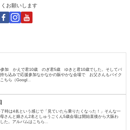
しくお願いします
参加 かえで君10歳 のぎ君5歳 ゆきと君10歳でした。そしてバ
持ち込みで応援参加なかなかの賑やかな会場で お父さんもバイク
（Googl...
日
終了時は4名という感じで「見ていたら乗りたくなった！」そんな一
母さんと娘さん2名としゅうごくん5歳会場は開始直後から大賑わ
た。アルバムはこちら...