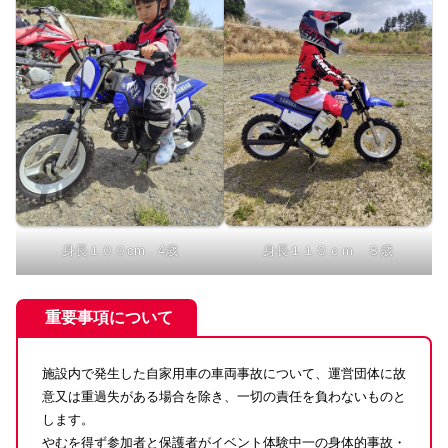
身長１００cm 4歳
身長１１０ｃｍ ８歳
重要事項について
施設内で発生した自家用車の車両事故について、運営団体に故
意又は重過失がある場合を除き、一切の責任を負わないものと
します。
やむを得ず参加者と保護者がイベント体験中一の身体的事故・