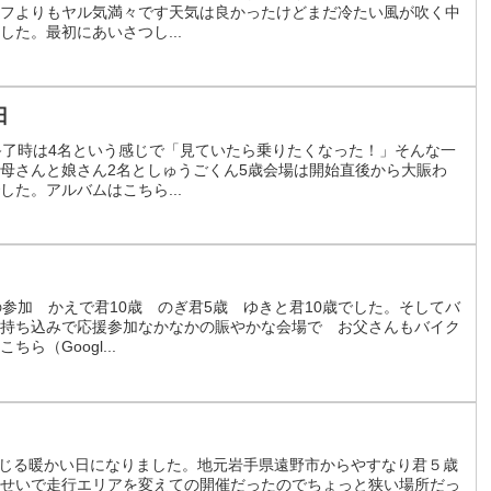
フよりもヤル気満々です天気は良かったけどまだ冷たい風が吹く中
た。最初にあいさつし...
日
終了時は4名という感じで「見ていたら乗りたくなった！」そんな一
母さんと娘さん2名としゅうごくん5歳会場は開始直後から大賑わ
た。アルバムはこちら...
参加 かえで君10歳 のぎ君5歳 ゆきと君10歳でした。そしてバ
持ち込みで応援参加なかなかの賑やかな会場で お父さんもバイク
（Googl...
を感じる暖かい日になりました。地元岩手県遠野市からやすなり君５歳
せいで走行エリアを変えての開催だったのでちょっと狭い場所だっ