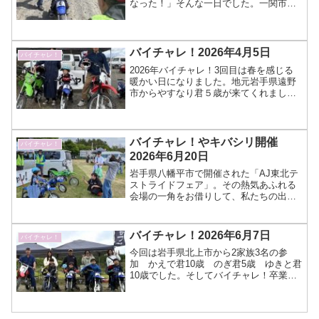
なった！」そんな一日でした。一関市か
ら小山田さんお母さんと娘さん2名としゅ
うごくん5歳会場は開始直後から大賑わい
で本当にたのしいバイチャレ！でした。
アルバムはこちら...
バイチャレ！2026年4月5日
バイチャレ！
2026年バイチャレ！3回目は春を感じる
暖かい日になりました。地元岩手県遠野
市からやすなり君５歳が来てくれまし
た。前日までの雨のせいで走行エリアを
変えての開催だったのでちょっと狭い場
所だったけど目一杯走ってくれました。
アルバムはこちら（Go...
バイチャレ！やキバシリ開催
バイチャレ！
2026年6月20日
岩手県八幡平市で開催された「AJ東北テ
ストライドフェア」。その熱気あふれる
会場の一角をお借りして、私たちの出張
イベントを開催しました！今回は新たな
試みとして、事前予約をなくし、当日会
場での体験受付を実施。より多くの方に
バイチャレ！2026年6月7日
バイチャレ！
気軽に立ち寄っていただ...
今回は岩手県北上市から2家族3名の参
加 かえで君10歳 のぎ君5歳 ゆきと君
10歳でした。そしてバイチャレ！卒業
生 いさ君はマシン持ち込みで応援参加
なかなかの賑やかな会場で お父さんも
バイク体験してもらいました。アルバム